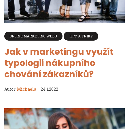
ONLINE MARKETING WEBU
TIPY A TRIKY
Jak v marketingu využít
typologii nákupního
chování zákazníků?
Autor
Michaela
24.1.2022