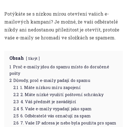
Potýkáte se s nízkou mírou otevření vašich e-
mailových kampaní? Je možné, že vaši odběratelé
nikdy ani nedostanou příležitost je otevřít, protože
vaše e-maily se hromadí ve složkách se spamem.
Obsah
Skrýt
1
Proč e-maily jdou do spamu místo do doručené
pošty
2
Důvody, proč e-maily padají do spamu
2.1
1. Máte nízkou míru zapojení
2.2
2. Máte nízké využití poštovní schránky
2.3
4. Váš předmět je zavádějící
2.4
5. Vaše e-maily vypadají jako spam
2.5
6. Odběratelé vás označují za spam
2.6
7. Vaše IP adresa je nebo byla použita pro spam