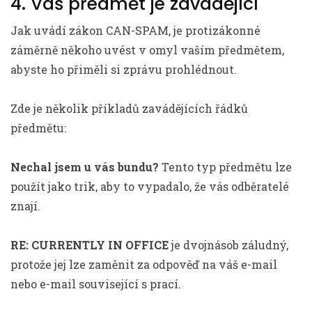
4. Váš předmět je zavádějící
Jak uvádí zákon CAN-SPAM, je protizákonné
záměrně někoho uvést v omyl vaším předmětem,
abyste ho přiměli si zprávu prohlédnout.
Zde je několik příkladů zavádějících řádků
předmětu:
Nechal jsem u vás bundu?
Tento typ předmětu lze
použít jako trik, aby to vypadalo, že vás odběratelé
znají.
RE: CURRENTLY IN OFFICE
je dvojnásob záludný,
protože jej lze zaměnit za odpověď na váš e-mail
nebo e-mail související s prací.