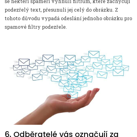
se někteří spameři vyhnuli filtrům, které zachycují
podezřelý text, přesunuli jej celý do obrázku. Z
tohoto důvodu vypadá odeslání jednoho obrázku pro
spamové filtry podezřele.
6. Odběratelé vás označují za