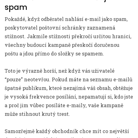
spam
Pokaždé, když odběratel nahlásí e-mail jako spam,
poskytovatel poštovní schránky zaznamená
stížnost. Jakmile stížnosti překročí určitou hranici,
všechny budoucí kampaně přeskočí doručenou
poštu a jdou přímo do složky se spamem.
Toto je výrazně horší, než když vás uživatelé
“pouze” neotevřou. Pokud máte na seznamu e-mailů
špatné publikum, které nezajímá váš obsah, obtěžuje
je vysoká frekvence posílání, nepamatují si, kdo jste
a proč jim vůbec posíláte e-maily, vaše kampaně
může stihnout krutý trest.
Samozřejmě každý obchodník chce mít co největší