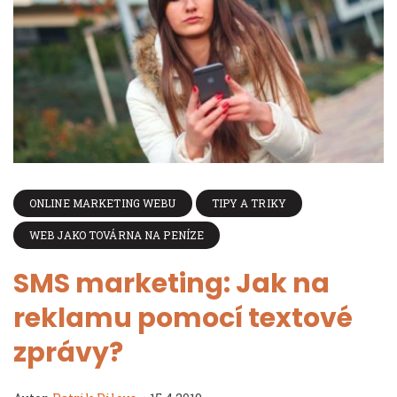
ONLINE MARKETING WEBU
TIPY A TRIKY
WEB JAKO TOVÁRNA NA PENÍZE
SMS marketing: Jak na
reklamu pomocí textové
zprávy?