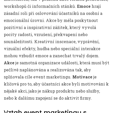
workshopů či informačních stánků.
Emoce
hrají
zásadní roli při oslovování účastníků na osobní a
emocionální úrovni. Akce by měla poskytnout
pozitivní a inspirativní zážitek, který vyvolá
pocity radosti, vzrušení, překvapení nebo
sounáležitosti. Kreativní inscenace, vyprávění,
vizuální efekty, hudba nebo speciální interakce
mohou vzbudit emoce a zanechat trvalý dojem.
Akce
je samotná organizace události, která musí být
pečlivě naplánována a realizována tak, aby
splňovala cíle event marketingu.
Motivace
je
klíčová pro to, aby účastníci akce byli motivováni k
nějaké akci, jako je nákup produktu nebo služby,
nebo k dalšímu zapojení se do aktivit firmy.
Vztah event marketingu s