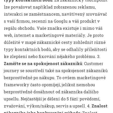
lze považovat například zobrazenou reklamu,
interakci se zaměstnancem, navštívený srovnávač
s vaší firmou, recenzi na Googlu a váš produkt v
regálu obchodu. Vaše značka existuje i mimo váš
web, internet a marketingové materiály. Je proto
důležité v mapě zákaznické cesty zohlednit různé
typy kontaktních bodů, aby se odhalily příležitosti
ke zlepšení nebo fixování nějakého problému. 3.
Zaměřte se na spokojenost zákazníků
: Customer
journey se soustředí také na spokojenost zákazníků
bezprostředně po nákupu. To ovšem marketingové
frameworky často opomíjejí, jelikož nemohou
bezprostředně dosáhnout od zákazníka dalšího
upsellu. Nejčastější je dělení do 5 fází: povědomí,
zvažování, výkon/nákup, servis a upsell. 4.
Znalost
zákazníka jako konkurenční výhoda
: Znalost