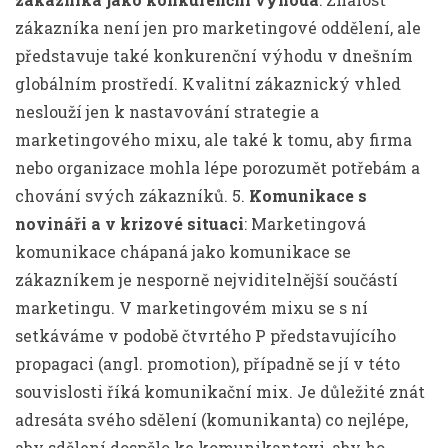
zákazníka není jen pro marketingové oddělení, ale
představuje také konkurenční výhodu v dnešním
globálním prostředí. Kvalitní zákaznický vhled
neslouží jen k nastavování strategie a
marketingového mixu, ale také k tomu, aby firma
nebo organizace mohla lépe porozumět potřebám a
chování svých zákazníků. 5.
Komunikace s
novináři a v krizové situaci
: Marketingová
komunikace chápaná jako komunikace se
zákazníkem je nesporně nejviditelnější součástí
marketingu. V marketingovém mixu se s ní
setkáváme v podobě čtvrtého P představujícího
propagaci (angl. promotion), případně se jí v této
souvislosti říká komunikační mix. Je důležité znát
adresáta svého sdělení (komunikanta) co nejlépe,
aby sdělení dospělo ke komunikantovi, aby ho