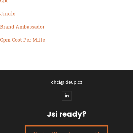
Cpc
Jingle
Brand Ambassador
Cpm Cost Per Mille
chci@ideup.cz
Jsi ready?