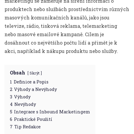
marketingu se zaměřuje na šíření informací o
produktech nebo službách prostřednictvím různých
masových komunikačních kanálů, jako jsou
televize, rádio, tisková reklama, telemarketing
nebo masové emailové kampaně. Cílem je
dosáhnout co největšího počtu lidí a přimět je k
akci, například k nákupu produktu nebo služby.
Obsah
Skrýt
1
Definice a Popis
2
Výhody a Nevýhody
3
Výhody
4
Nevýhody
5
Integrace s Inbound Marketingem
6
Praktické Použití
7
Tip Redakce