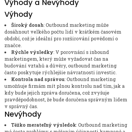
Výhody a Nevýhody
Výhody
Široký dosah
: Outbound marketing může
dosáhnout velkého počtu lidí v krátkém časovém
období, což je ideální pro rozširování povědomí o
značce.
Rýchle výsledky
: V porovnání s inbound
marketingem, který může vyžadovat čas na
budování vztahů a důvěry, outbound marketing
často poskytuje rýchlejšie návratnosti investic.
Kontrola nad správou
: Outbound marketing
umožňuje firmám mít plnou kontrolu nad tím, jak a
kdy bude jejich zpráva doručena, což zvyšuje
pravděpodobnost, že bude doručena správným lidem
v správný čas.
Nevýhody
Těžko merateľný výsledok
: Outbound marketing
má často problémy s měřením účinnosti kampaně a